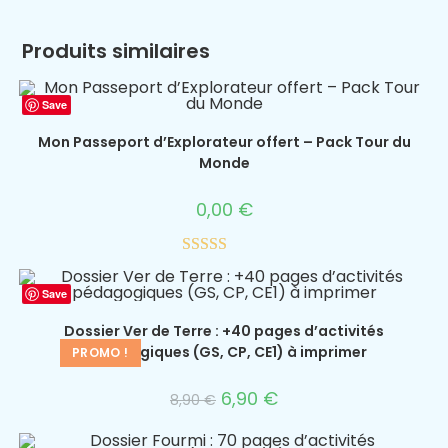
Produits similaires
Save
Mon Passeport d’Explorateur offert – Pack Tour du
Monde
0,00
€
Note
5.00
sur 5
Save
Dossier Ver de Terre : +40 pages d’activités
pédagogiques (GS, CP, CE1) à imprimer
PROMO !
6,90
€
8,90
€