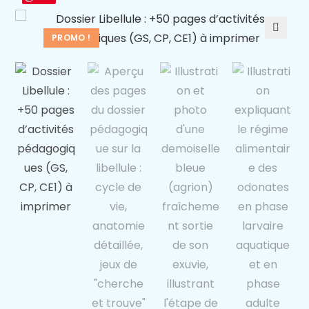
PROMO !
🔍