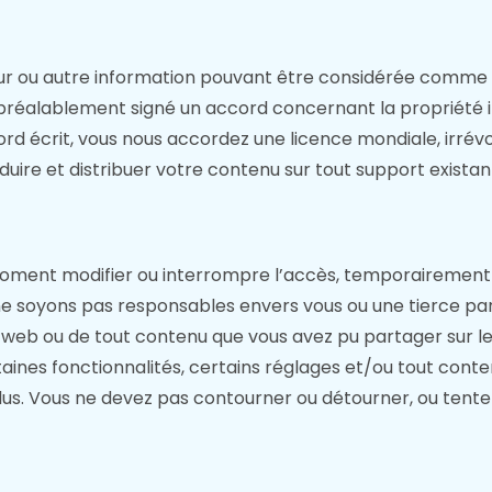
ur ou autre information pouvant être considérée comme v
 préalablement signé un accord concernant la propriété in
cord écrit, vous nous accordez une licence mondiale, irrév
raduire et distribuer votre contenu sur tout support existant
 moment modifier ou interrompre l’accès, temporairement
ne soyons pas responsables envers vous ou une tierce par
te web ou de tout contenu que vous avez pu partager sur le
nes fonctionnalités, certains réglages et/ou tout conten
us. Vous ne devez pas contourner ou détourner, ou tente