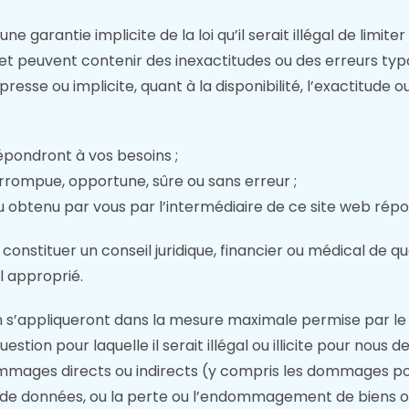
ne garantie implicite de la loi qu’il serait illégal de limit
ité » et peuvent contenir des inexactitudes ou des erreurs
resse ou implicite, quant à la disponibilité, l’exactitude 
épondront à vos besoins ;
errompue, opportune, sûre ou sans erreur ;
ou obtenu par vous par l’intermédiaire de ce site web rép
constituer un conseil juridique, financier ou médical de q
l approprié.
n s’appliqueront dans la mesure maximale permise par le d
tion pour laquelle il serait illégal ou illicite pour nous d
ages directs ou indirects (y compris les dommages pour 
s de données, ou la perte ou l’endommagement de biens o