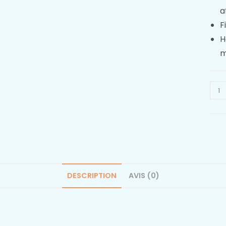
a
F
H
m
DESCRIPTION
AVIS (0)