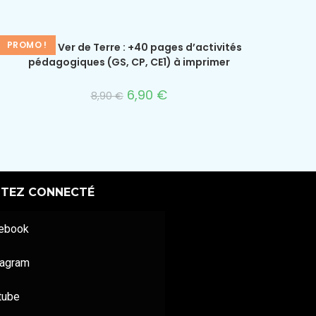
PROMO !
Dossier Ver de Terre : +40 pages d’activités
pédagogiques (GS, CP, CE1) à imprimer
6,90
€
8,90
€
STEZ CONNECTÉ
ebook
tagram
tube