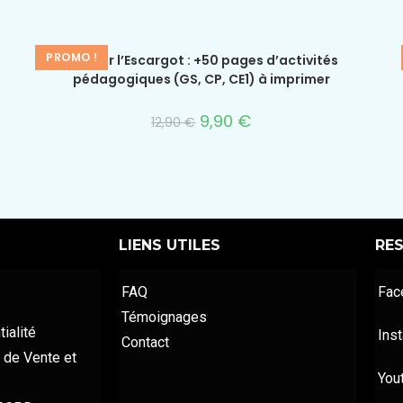
PROMO !
Dossier l’Escargot : +50 pages d’activités
pédagogiques (GS, CP, CE1) à imprimer
9,90
€
12,90
€
LIENS UTILES
RE
FAQ
Fac
Témoignages
ialité
Ins
Contact
 de Vente et
You