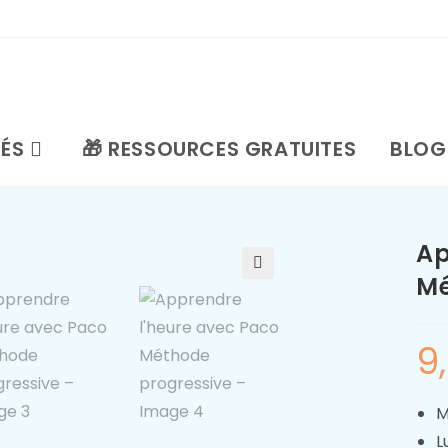
TÉS
🎁 RESSOURCES GRATUITES
BLOG
Ap
Mé
🔍
9
M
L