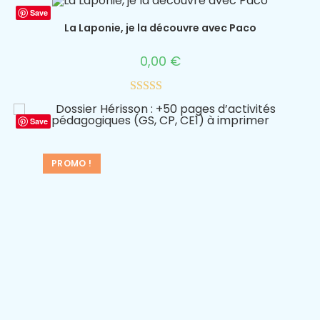
Save
La Laponie, je la découvre avec Paco
0,00
€
Note
4.75
sur 5
Save
PROMO !