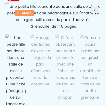
PROMO !
🔍