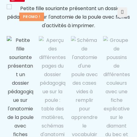
PROMO !
🔍