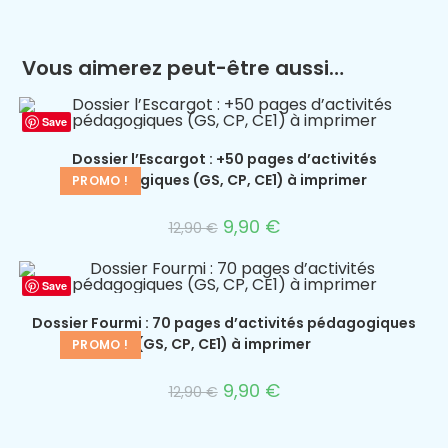
Vous aimerez peut-être aussi…
Save
Dossier l’Escargot : +50 pages d’activités
pédagogiques (GS, CP, CE1) à imprimer
PROMO !
9,90
€
12,90
€
Save
Dossier Fourmi : 70 pages d’activités pédagogiques
(GS, CP, CE1) à imprimer
PROMO !
9,90
€
12,90
€