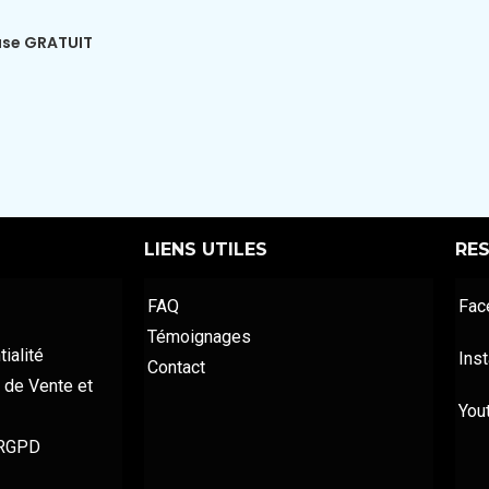
ase GRATUIT
LIENS UTILES
RE
FAQ
Fac
Témoignages
ialité
Ins
Contact
 de Vente et
You
 RGPD